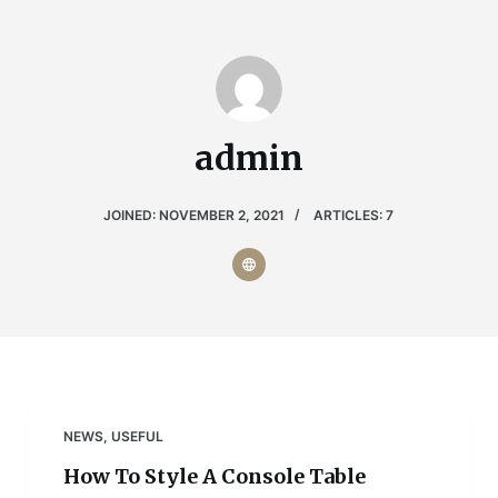
S
k
i
p
t
admin
o
c
JOINED: NOVEMBER 2, 2021
ARTICLES: 7
o
n
t
e
n
t
NEWS
,
USEFUL
How To Style A Console Table